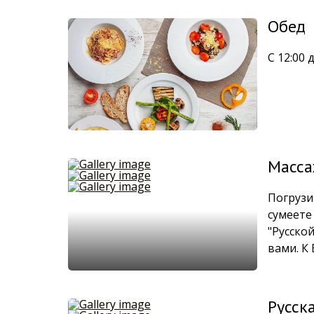
Обед
С 12:00 
Масс
Погрузи
сумеете
"Русско
вами. К
Русск