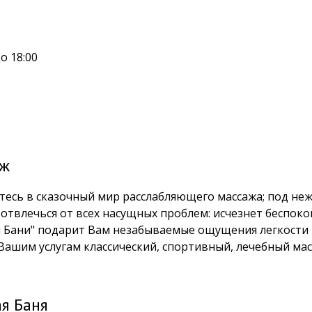
до 18:00
аж
тесь в сказочный мир расслабляющего массажа; под н
 отвлечься от всех насущных проблем: исчезнет беспоко
й Бани" подарит Вам незабываемые ощущения легкости и
 Вашим услугам классический, спортивный, лечебный мас
ая Баня