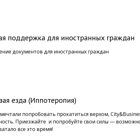
ая поддержка для иностранных граждан
ние документов для иностранных граждан
вая езда (Иппотеропия)
 мечтали попробовать прокатиться верхом, City&Busine
ость. Приезжайте и попробуйте свои силы — возможно,
ватало все это время!