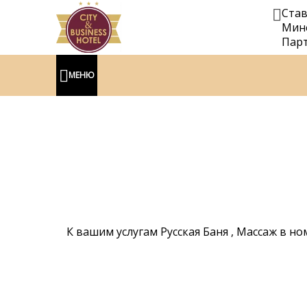
Став
Мине
Парт
МЕНЮ
К вашим услугам Русская Баня , Массаж в но