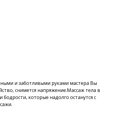
ежными и заботливыми руками мастера Вы
йство, снимется напряжение.Массаж тела в
 бодрости, которые надолго останутся с
сажи.