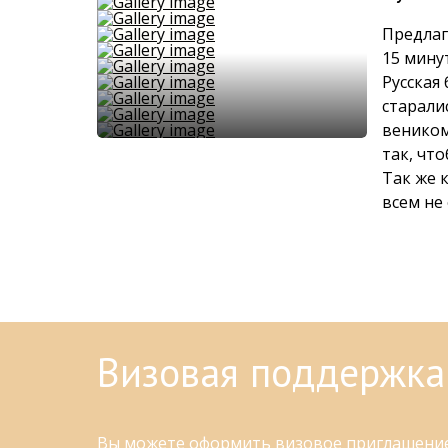
Предлаг
15 минут
Русская
старали
веником
так, чт
Так же 
всем не 
Визовая поддержка
Вы можете оформить визовое приглашение,