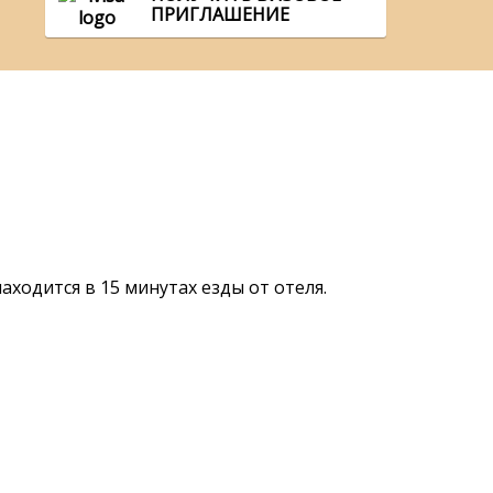
ПРИГЛАШЕНИЕ
аходится в 15 минутах езды от отеля.